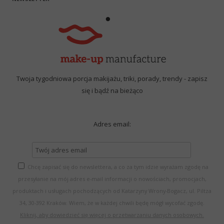
Twoja tygodniowa porcja makijażu, triki, porady, trendy - zapisz
się i bądź na bieżąco
Adres email:
Chcę zapisać się do newslettera, a co za tym idzie wyrażam zgodę na
przesyłanie na mój adres e-mail informacji o nowościach, promocjach,
produktach i usługach pochodzących od Katarzyny Wrony-Bogacz, ul. Piltza
34, 30-392 Kraków. Wiem, że w każdej chwili będę mógł wycofać zgodę.
Kliknij, aby dowiedzieć się więcej o przetwarzaniu danych osobowych.