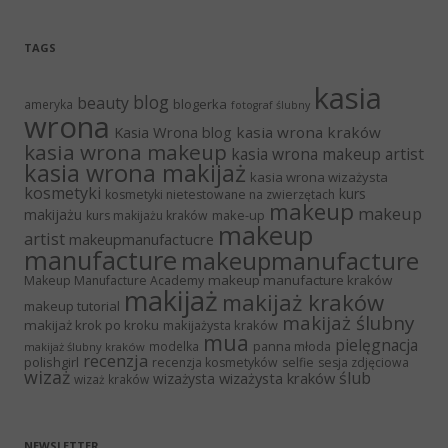
TAGS
kasia
blog
beauty
blogerka
ameryka
fotograf ślubny
wrona
Kasia Wrona blog
kasia wrona kraków
kasia wrona makeup
kasia wrona makeup artist
kasia wrona makijaż
kasia wrona wizażysta
kosmetyki
kurs
kosmetyki nietestowane na zwierzętach
makeup
makeup
makijażu
make-up
kurs makijażu kraków
makeup
artist
makeupmanufactucre
manufacture
makeupmanufacture
makeup manufacture kraków
Makeup Manufacture Academy
makijaż
makijaż kraków
makeup tutorial
makijaż ślubny
makijaż krok po kroku
makijażysta kraków
mua
pielęgnacja
panna młoda
modelka
makijaż ślubny kraków
recenzja
polishgirl
recenzja kosmetyków
selfie
sesja zdjęciowa
wizaż
ślub
wizażysta kraków
wizażysta
wizaż kraków
NEWSLETTER