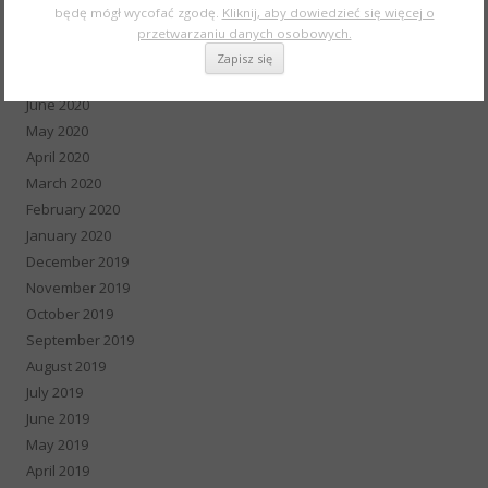
będę mógł wycofać zgodę.
Kliknij, aby dowiedzieć się więcej o
September 2020
przetwarzaniu danych osobowych.
August 2020
July 2020
June 2020
May 2020
April 2020
March 2020
February 2020
January 2020
December 2019
November 2019
October 2019
September 2019
August 2019
July 2019
June 2019
May 2019
April 2019