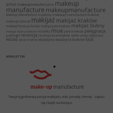
makeup
artist
makeupmanufactucre
manufacture
makeupmanufacture
makeup manufacture kraków
Makeup Manufacture Academy
makijaż
makijaż kraków
makeup tutorial
makijaż ślubny
makijaż krok po kroku
makijażysta kraków
mua
pielęgnacja
panna młoda
modelka
makijaż ślubny kraków
recenzja
polishgirl
recenzja kosmetyków
selfie
sesja zdjęciowa
wizaż
ślub
wizażysta kraków
wizażysta
wizaż kraków
NEWSLETTER
Twoja tygodniowa porcja makijażu, triki, porady, trendy - zapisz
się i bądź na bieżąco