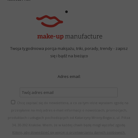
Twoja tygodniowa porcja makijażu, triki, porady, trendy - zapisz
się i bądź na bieżąco
Adres email:
Chcę zapisać się do newslettera, a co za tym idzie wyrażam zgodę na
przesyłanie na mój adres e-mail informacji o nowościach, promocjach,
produktach i usługach pochodzących od Katarzyny Wrony-Bogacz, ul. Piltza
34, 30-392 Kraków. Wiem, że w każdej chwili będę mógł wycofać zgodę.
Kliknij, aby dowiedzieć się więcej o przetwarzaniu danych osobowych.