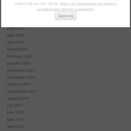
będę mógł wycofać zgodę.
Kliknij, aby dowiedzieć się więcej o
September 2020
przetwarzaniu danych osobowych.
August 2020
July 2020
June 2020
May 2020
April 2020
March 2020
February 2020
January 2020
December 2019
November 2019
October 2019
September 2019
August 2019
July 2019
June 2019
May 2019
April 2019