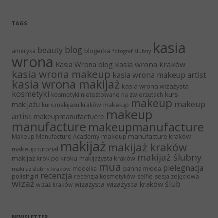
TAGS
kasia
blog
beauty
blogerka
ameryka
fotograf ślubny
wrona
Kasia Wrona blog
kasia wrona kraków
kasia wrona makeup
kasia wrona makeup artist
kasia wrona makijaż
kasia wrona wizażysta
kosmetyki
kurs
kosmetyki nietestowane na zwierzętach
makeup
makeup
makijażu
make-up
kurs makijażu kraków
makeup
artist
makeupmanufactucre
manufacture
makeupmanufacture
makeup manufacture kraków
Makeup Manufacture Academy
makijaż
makijaż kraków
makeup tutorial
makijaż ślubny
makijaż krok po kroku
makijażysta kraków
mua
pielęgnacja
panna młoda
modelka
makijaż ślubny kraków
recenzja
polishgirl
recenzja kosmetyków
selfie
sesja zdjęciowa
wizaż
ślub
wizażysta kraków
wizażysta
wizaż kraków
NEWSLETTER