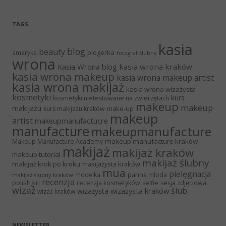
TAGS
kasia
blog
beauty
blogerka
ameryka
fotograf ślubny
wrona
Kasia Wrona blog
kasia wrona kraków
kasia wrona makeup
kasia wrona makeup artist
kasia wrona makijaż
kasia wrona wizażysta
kosmetyki
kurs
kosmetyki nietestowane na zwierzętach
makeup
makeup
makijażu
make-up
kurs makijażu kraków
makeup
artist
makeupmanufactucre
manufacture
makeupmanufacture
makeup manufacture kraków
Makeup Manufacture Academy
makijaż
makijaż kraków
makeup tutorial
makijaż ślubny
makijaż krok po kroku
makijażysta kraków
mua
pielęgnacja
panna młoda
modelka
makijaż ślubny kraków
recenzja
polishgirl
recenzja kosmetyków
selfie
sesja zdjęciowa
wizaż
ślub
wizażysta kraków
wizażysta
wizaż kraków
NEWSLETTER