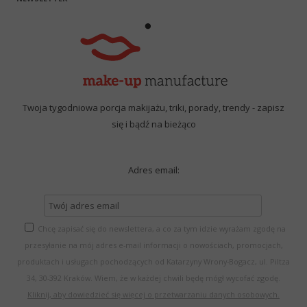
Twoja tygodniowa porcja makijażu, triki, porady, trendy - zapisz
się i bądź na bieżąco
Adres email:
Chcę zapisać się do newslettera, a co za tym idzie wyrażam zgodę na
przesyłanie na mój adres e-mail informacji o nowościach, promocjach,
produktach i usługach pochodzących od Katarzyny Wrony-Bogacz, ul. Piltza
34, 30-392 Kraków. Wiem, że w każdej chwili będę mógł wycofać zgodę.
Kliknij, aby dowiedzieć się więcej o przetwarzaniu danych osobowych.