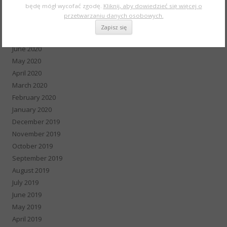
będę mógł wycofać zgodę.
Kliknij, aby dowiedzieć się więcej o
September 2020
przetwarzaniu danych osobowych.
August 2020
July 2020
June 2020
May 2020
April 2020
March 2020
February 2020
January 2020
December 2019
November 2019
October 2019
September 2019
August 2019
July 2019
June 2019
May 2019
April 2019