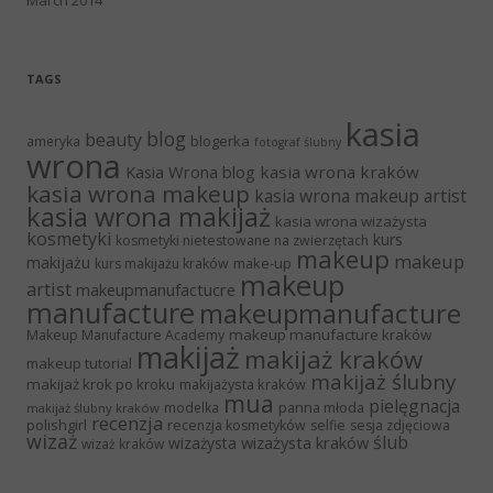
TAGS
kasia
blog
beauty
blogerka
ameryka
fotograf ślubny
wrona
Kasia Wrona blog
kasia wrona kraków
kasia wrona makeup
kasia wrona makeup artist
kasia wrona makijaż
kasia wrona wizażysta
kosmetyki
kurs
kosmetyki nietestowane na zwierzętach
makeup
makeup
makijażu
make-up
kurs makijażu kraków
makeup
artist
makeupmanufactucre
manufacture
makeupmanufacture
makeup manufacture kraków
Makeup Manufacture Academy
makijaż
makijaż kraków
makeup tutorial
makijaż ślubny
makijaż krok po kroku
makijażysta kraków
mua
pielęgnacja
panna młoda
modelka
makijaż ślubny kraków
recenzja
polishgirl
recenzja kosmetyków
selfie
sesja zdjęciowa
wizaż
ślub
wizażysta kraków
wizażysta
wizaż kraków