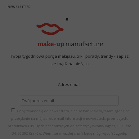
NEWSLETTER
Twoja tygodniowa porcja makijażu, triki, porady, trendy - zapisz
się i bądź na bieżąco
Adres email:
Chcę zapisać się do newslettera, a co za tym idzie wyrażam zgodę na
przesyłanie na mój adres e-mail informacji o nowościach, promocjach,
produktach i usługach pochodzących od Katarzyny Wrony-Bogacz, ul. Piltza
34, 30-392 Kraków. Wiem, że w każdej chwili będę mógł wycofać zgodę.