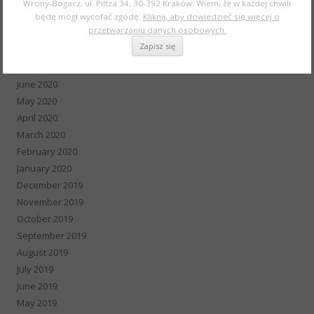
Wrony-Bogacz, ul. Piltza 34, 30-392 Kraków. Wiem, że w każdej chwili
October 2020
będę mógł wycofać zgodę.
Kliknij, aby dowiedzieć się więcej o
przetwarzaniu danych osobowych.
September 2020
August 2020
July 2020
June 2020
May 2020
April 2020
March 2020
February 2020
January 2020
December 2019
November 2019
October 2019
September 2019
August 2019
July 2019
June 2019
May 2019