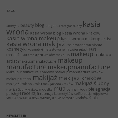
TAGS
kasia
blog
beauty
blogerka
ameryka
fotograf ślubny
wrona
Kasia Wrona blog
kasia wrona kraków
kasia wrona makeup
kasia wrona makeup artist
kasia wrona makijaż
kasia wrona wizażysta
kosmetyki
kurs
kosmetyki nietestowane na zwierzętach
makeup
makeup
makijażu
make-up
kurs makijażu kraków
makeup
artist
makeupmanufactucre
manufacture
makeupmanufacture
makeup manufacture kraków
Makeup Manufacture Academy
makijaż
makijaż kraków
makeup tutorial
makijaż ślubny
makijaż krok po kroku
makijażysta kraków
mua
pielęgnacja
panna młoda
modelka
makijaż ślubny kraków
recenzja
polishgirl
recenzja kosmetyków
selfie
sesja zdjęciowa
wizaż
ślub
wizażysta kraków
wizażysta
wizaż kraków
NEWSLETTER