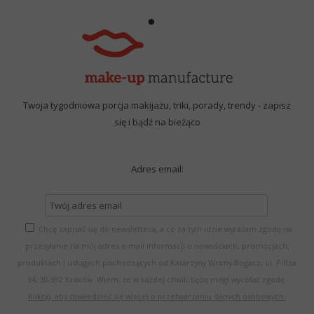
Twoja tygodniowa porcja makijażu, triki, porady, trendy - zapisz
się i bądź na bieżąco
Adres email:
Chcę zapisać się do newslettera, a co za tym idzie wyrażam zgodę na
przesyłanie na mój adres e-mail informacji o nowościach, promocjach,
produktach i usługach pochodzących od Katarzyny Wrony-Bogacz, ul. Piltza
34, 30-392 Kraków. Wiem, że w każdej chwili będę mógł wycofać zgodę.
Kliknij, aby dowiedzieć się więcej o przetwarzaniu danych osobowych.