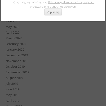
będę mógł wycofać zgodę.
Kliknij, aby dowiedzieć się więcej o
September 2020
przetwarzaniu danych osobowych.
August 2020
July 2020
June 2020
May 2020
April 2020
March 2020
February 2020
January 2020
December 2019
November 2019
October 2019
September 2019
August 2019
July 2019
June 2019
May 2019
April 2019