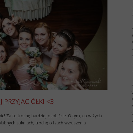
G
 PRZYJACIÓŁKI <3
c! Za to trochę bardziej osobiście. O tym, co w życiu
ślubnych sukniach, trochę o łzach wzruszenia.