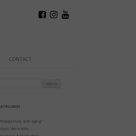
CONTACT
Search
or:
CATEGORIES
"Makijażowy anti-aging"
Atopic dermatitis
Business & Marketing