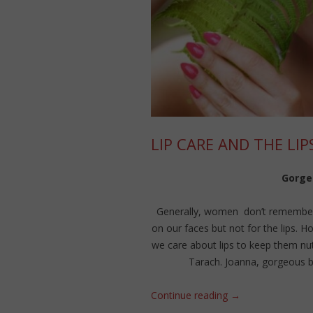
LIP CARE AND THE LI
Gorgeo
Generally, women don’t remember 
on our faces but not for the lips. 
we care about lips to keep them nu
Tarach. Joanna, gorgeous br
Continue reading
→