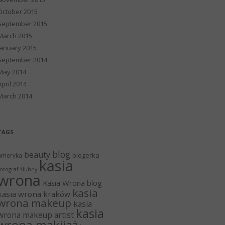
October 2015
September 2015
March 2015
January 2015
September 2014
May 2014
April 2014
March 2014
TAGS
blog
beauty
blogerka
ameryka
kasia
otograf ślubny
wrona
Kasia Wrona blog
kasia
kasia wrona kraków
wrona makeup
kasia
kasia
wrona makeup artist