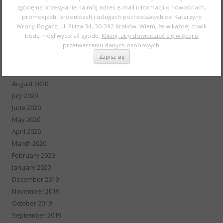
zgodę na przesyłanie na mój adres e-mail informacji o nowościach,
February 2021
promocjach, produktach i usługach pochodzących od Katarzyny
January 2021
Wrony-Bogacz, ul. Piltza 34, 30-392 Kraków. Wiem, że w każdej chwili
December 2020
będę mógł wycofać zgodę.
Kliknij, aby dowiedzieć się więcej o
przetwarzaniu danych osobowych.
November 2020
October 2020
September 2020
August 2020
July 2020
June 2020
May 2020
April 2020
March 2020
February 2020
January 2020
December 2019
November 2019
October 2019
September 2019