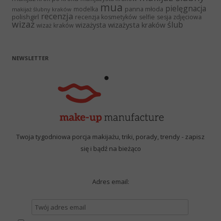
mua
pielęgnacja
panna młoda
modelka
makijaż ślubny kraków
recenzja
polishgirl
recenzja kosmetyków
selfie
sesja zdjęciowa
wizaż
ślub
wizażysta kraków
wizażysta
wizaż kraków
NEWSLETTER
Twoja tygodniowa porcja makijażu, triki, porady, trendy - zapisz
się i bądź na bieżąco
Adres email: