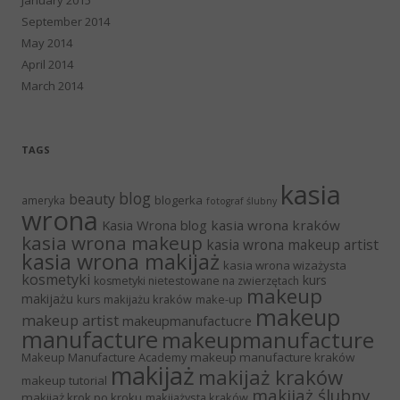
September 2014
May 2014
April 2014
March 2014
TAGS
kasia
blog
beauty
blogerka
ameryka
fotograf ślubny
wrona
Kasia Wrona blog
kasia wrona kraków
kasia wrona makeup
kasia wrona makeup artist
kasia wrona makijaż
kasia wrona wizażysta
kosmetyki
kurs
kosmetyki nietestowane na zwierzętach
makeup
makijażu
kurs makijażu kraków
make-up
makeup
makeup artist
makeupmanufactucre
manufacture
makeupmanufacture
Makeup Manufacture Academy
makeup manufacture kraków
makijaż
makijaż kraków
makeup tutorial
makijaż ślubny
makijaż krok po kroku
makijażysta kraków