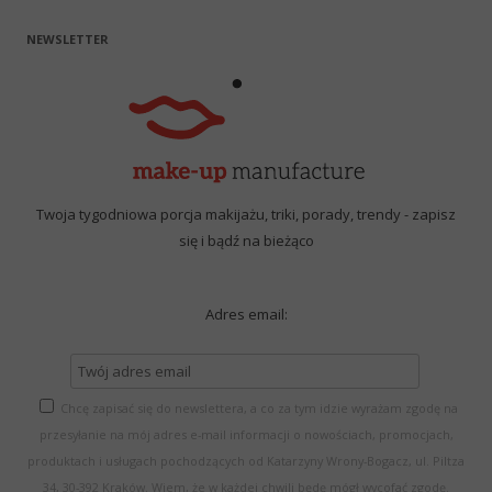
NEWSLETTER
Twoja tygodniowa porcja makijażu, triki, porady, trendy - zapisz
się i bądź na bieżąco
Adres email:
Chcę zapisać się do newslettera, a co za tym idzie wyrażam zgodę na
przesyłanie na mój adres e-mail informacji o nowościach, promocjach,
produktach i usługach pochodzących od Katarzyny Wrony-Bogacz, ul. Piltza
34, 30-392 Kraków. Wiem, że w każdej chwili będę mógł wycofać zgodę.