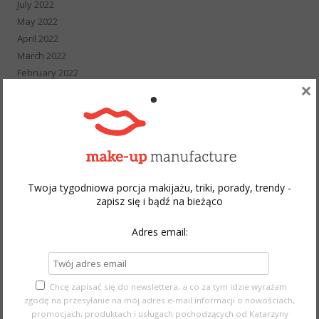
July 2022
May 2022
April 2022
March 2022
February 2022
×
January 2022
December 2021
November 2021
October 2021
September 2021
August 2021
Twoja tygodniowa porcja makijażu, triki, porady, trendy -
July 2021
zapisz się i bądź na bieżąco
June 2021
May 2021
Adres email:
April 2021
March 2021
February 2021
Chcę zapisać się do newslettera, a co za tym idzie wyrażam
January 2021
zgodę na przesyłanie na mój adres e-mail informacji o nowościach,
December 2020
promocjach, produktach i usługach pochodzących od Katarzyny