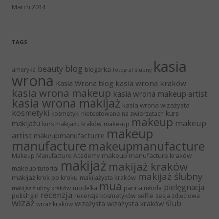
March 2014
TAGS
kasia
blog
beauty
blogerka
ameryka
fotograf ślubny
wrona
Kasia Wrona blog
kasia wrona kraków
kasia wrona makeup
kasia wrona makeup artist
kasia wrona makijaż
kasia wrona wizażysta
kosmetyki
kurs
kosmetyki nietestowane na zwierzętach
makeup
makeup
makijażu
make-up
kurs makijażu kraków
makeup
artist
makeupmanufactucre
manufacture
makeupmanufacture
makeup manufacture kraków
Makeup Manufacture Academy
makijaż
makijaż kraków
makeup tutorial
makijaż ślubny
makijaż krok po kroku
makijażysta kraków
mua
pielęgnacja
panna młoda
modelka
makijaż ślubny kraków
recenzja
polishgirl
recenzja kosmetyków
selfie
sesja zdjęciowa
wizaż
ślub
wizażysta kraków
wizażysta
wizaż kraków