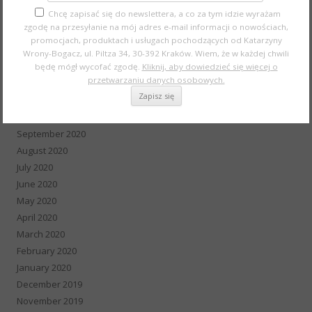
Chcę zapisać się do newslettera, a co za tym idzie wyrażam
April 2021
zgodę na przesyłanie na mój adres e-mail informacji o nowościach,
March 2021
promocjach, produktach i usługach pochodzących od Katarzyny
February 2021
Wrony-Bogacz, ul. Piltza 34, 30-392 Kraków. Wiem, że w każdej chwili
January 2021
będę mógł wycofać zgodę.
Kliknij, aby dowiedzieć się więcej o
przetwarzaniu danych osobowych.
December 2020
November 2020
October 2020
September 2020
August 2020
July 2020
June 2020
May 2020
April 2020
March 2020
February 2020
January 2020
December 2019
November 2019