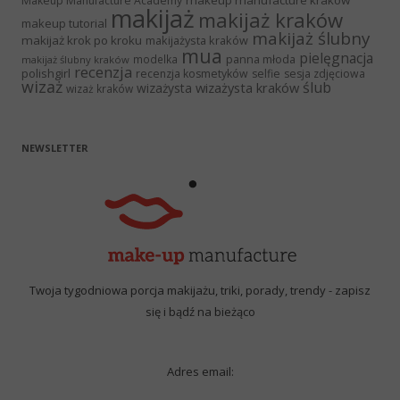
Makeup Manufacture Academy
makijaż
makijaż kraków
makeup tutorial
makijaż ślubny
makijaż krok po kroku
makijażysta kraków
mua
pielęgnacja
panna młoda
modelka
makijaż ślubny kraków
recenzja
polishgirl
recenzja kosmetyków
selfie
sesja zdjęciowa
wizaż
ślub
wizażysta kraków
wizażysta
wizaż kraków
NEWSLETTER
Twoja tygodniowa porcja makijażu, triki, porady, trendy - zapisz
się i bądź na bieżąco
Adres email: