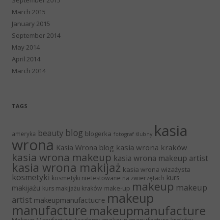
March 2015
January 2015
September 2014
May 2014
April 2014
March 2014
TAGS
kasia
blog
beauty
blogerka
ameryka
fotograf ślubny
wrona
Kasia Wrona blog
kasia wrona kraków
kasia wrona makeup
kasia wrona makeup artist
kasia wrona makijaż
kasia wrona wizażysta
kosmetyki
kurs
kosmetyki nietestowane na zwierzętach
makeup
makeup
makijażu
make-up
kurs makijażu kraków
makeup
artist
makeupmanufactucre
manufacture
makeupmanufacture
makeup manufacture kraków