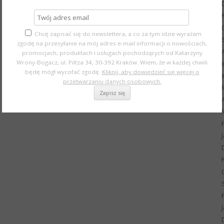
Chcę zapisać się do newslettera, a co za tym idzie wyrażam
zgodę na przesyłanie na mój adres e-mail informacji o nowościach,
promocjach, produktach i usługach pochodzących od Katarzyny
Wrony-Bogacz, ul. Piltza 34, 30-392 Kraków. Wiem, że w każdej chwili
będę mógł wycofać zgodę.
Kliknij, aby dowiedzieć się więcej o
przetwarzaniu danych osobowych.