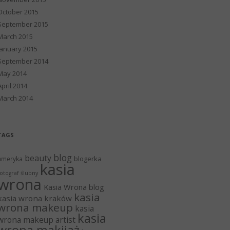
October 2015
September 2015
March 2015
January 2015
September 2014
May 2014
April 2014
March 2014
TAGS
blog
beauty
blogerka
ameryka
kasia
otograf ślubny
wrona
Kasia Wrona blog
kasia
kasia wrona kraków
wrona makeup
kasia
kasia
wrona makeup artist