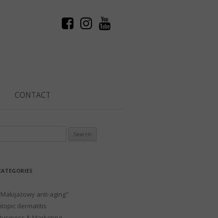
CONTACT
Search
or:
CATEGORIES
"Makijażowy anti-aging"
Atopic dermatitis
Business & Marketing