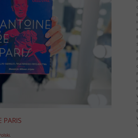
G
E PARIS
Polski
.