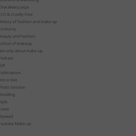
Charakteryzacja
ECO & Cruelty Free
History of fashion and make-up
Konkursy
Beauty and Fashion
School of makeup
Not only about make-up
Podcast
ift
Publications
Hot or Not
Photo Session
Wedding
Style
Event
Wywiad
Youtube Make-up