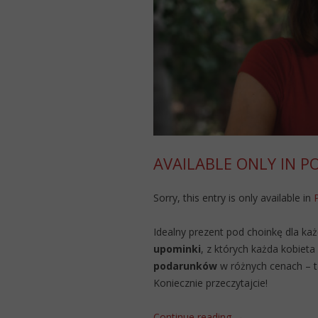
AVAILABLE ONLY IN P
Sorry, this entry is only available in
Idealny prezent pod choinkę dla każ
upominki
, z których każda kobiet
podarunków
w różnych cenach – t
Koniecznie przeczytajcie!
Continue reading
→