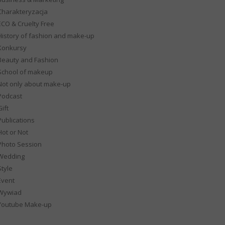
Charakteryzacja
ECO & Cruelty Free
History of fashion and make-up
Konkursy
Beauty and Fashion
School of makeup
Not only about make-up
Podcast
ift
Publications
Hot or Not
Photo Session
Wedding
Style
Event
Wywiad
Youtube Make-up