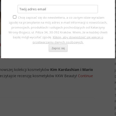
Chcę zapisać się do newslettera, a co za tym idzie wyrażam
zgodę na przesyłanie na mój adres e-mail informacji o nowościach,
promocjach, produktach i usługach pochodzących od Katarzyny
Wrony-Bogacz, ul. Piltza 34, 30-392 Kraków. Wiem, że w każdej chwili
będę mógł wycofać zgodę.
Kliknij, aby dowiedzieć się więcej o
przetwarzaniu danych osobowych.
OLISH
Polski
.
ajnowszej kolekcji kosmetyków
Kim Kardashian i Mario
przeczytajcie recenzję kosmetyków KKW Beauty!
Continue