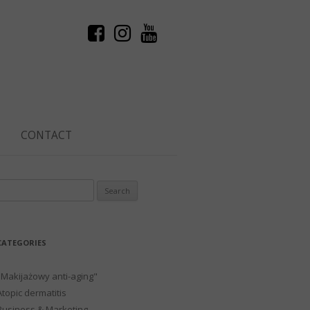
CONTACT
Search
or:
CATEGORIES
"Makijażowy anti-aging"
Atopic dermatitis
Business & Marketing