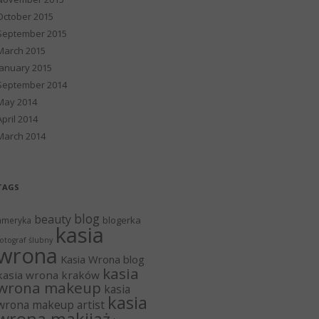
October 2015
September 2015
March 2015
January 2015
September 2014
May 2014
April 2014
March 2014
TAGS
blog
beauty
blogerka
ameryka
kasia
otograf ślubny
wrona
Kasia Wrona blog
kasia
kasia wrona kraków
wrona makeup
kasia
kasia
wrona makeup artist