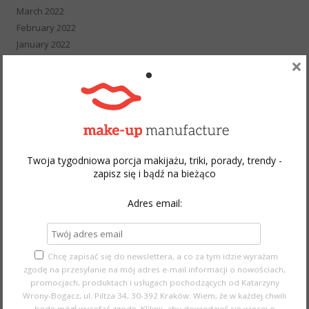
March 2022
February 2022
January 2022
×
December 2021
November 2021
October 2021
September 2021
August 2021
July 2021
June 2021
Twoja tygodniowa porcja makijażu, triki, porady, trendy -
zapisz się i bądź na bieżąco
May 2021
April 2021
Adres email:
March 2021
February 2021
January 2021
Chcę zapisać się do newslettera, a co za tym idzie wyrażam
December 2020
zgodę na przesyłanie na mój adres e-mail informacji o nowościach,
November 2020
promocjach, produktach i usługach pochodzących od Katarzyny
October 2020
Wrony-Bogacz, ul. Piltza 34, 30-392 Kraków. Wiem, że w każdej chwili
September 2020
będę mógł wycofać zgodę.
Kliknij, aby dowiedzieć się więcej o