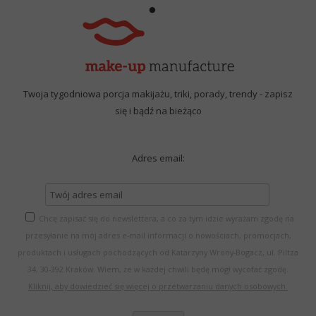
Twoja tygodniowa porcja makijażu, triki, porady, trendy - zapisz
się i bądź na bieżąco
Adres email:
Chcę zapisać się do newslettera, a co za tym idzie wyrażam zgodę na
przesyłanie na mój adres e-mail informacji o nowościach, promocjach,
produktach i usługach pochodzących od Katarzyny Wrony-Bogacz, ul. Piltza
34, 30-392 Kraków. Wiem, że w każdej chwili będę mógł wycofać zgodę.
Kliknij, aby dowiedzieć się więcej o przetwarzaniu danych osobowych.