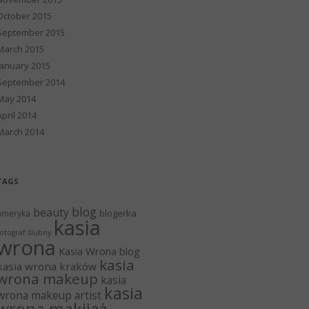
October 2015
September 2015
March 2015
January 2015
September 2014
May 2014
April 2014
March 2014
TAGS
blog
beauty
blogerka
ameryka
kasia
otograf ślubny
wrona
Kasia Wrona blog
kasia
kasia wrona kraków
wrona makeup
kasia
kasia
wrona makeup artist