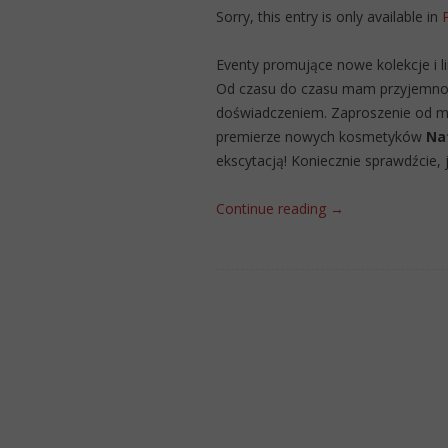
Sorry, this entry is only available in
Eventy promujące nowe kolekcje i l
Od czasu do czasu mam przyjemność
doświadczeniem. Zaproszenie od m
premierze nowych kosmetyków
Nat
ekscytacją! Koniecznie sprawdźcie, j
Continue reading
→