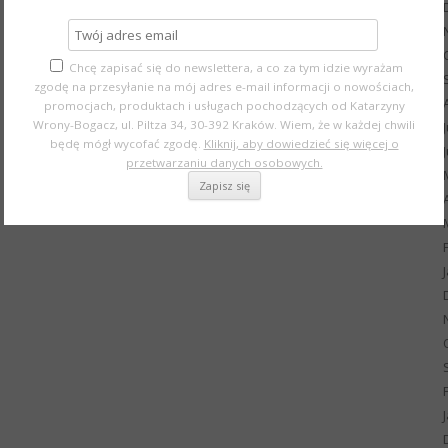
Chcę zapisać się do newslettera, a co za tym idzie wyrażam
zgodę na przesyłanie na mój adres e-mail informacji o nowościach,
promocjach, produktach i usługach pochodzących od Katarzyny
Wrony-Bogacz, ul. Piltza 34, 30-392 Kraków. Wiem, że w każdej chwili
będę mógł wycofać zgodę.
Kliknij, aby dowiedzieć się więcej o
przetwarzaniu danych osobowych.