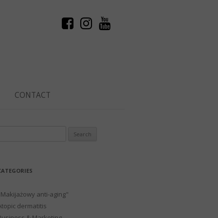
CONTACT
Search
or:
CATEGORIES
"Makijażowy anti-aging"
Atopic dermatitis
Business & Marketing