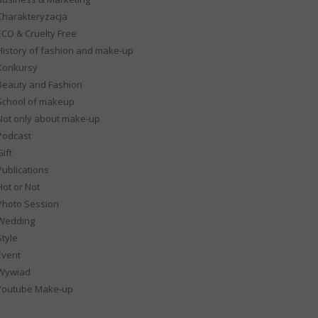
Charakteryzacja
ECO & Cruelty Free
History of fashion and make-up
Konkursy
Beauty and Fashion
School of makeup
Not only about make-up
Podcast
ift
Publications
Hot or Not
Photo Session
Wedding
Style
Event
Wywiad
Youtube Make-up