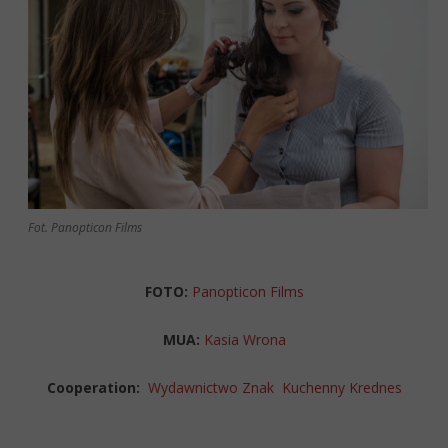
Fot. Panopticon Films
FOTO:
Panopticon Films
MUA:
Kasia Wrona
Cooperation:
Wydawnictwo Znak
Kuchenny Krednes