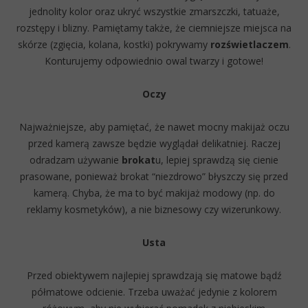
jednolity kolor oraz ukryć wszystkie zmarszczki, tatuaże,
rozstępy i blizny. Pamiętamy także, że ciemniejsze miejsca na
skórze (zgięcia, kolana, kostki) pokrywamy
rozświetlaczem
.
Konturujemy odpowiednio owal twarzy i gotowe!
Oczy
Najważniejsze, aby pamiętać, że nawet mocny makijaż oczu
przed kamerą zawsze będzie wyglądał delikatniej. Raczej
odradzam używanie
brokat
u, lepiej sprawdzą się cienie
prasowane, ponieważ brokat “niezdrowo” błyszczy się przed
kamerą. Chyba, że ma to być makijaż modowy (np. do
reklamy kosmetyków), a nie biznesowy czy wizerunkowy.
Usta
Przed obiektywem najlepiej sprawdzają się matowe bądź
półmatowe odcienie. Trzeba uważać jedynie z kolorem