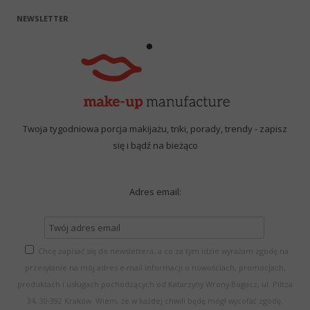
NEWSLETTER
Twoja tygodniowa porcja makijażu, triki, porady, trendy - zapisz
się i bądź na bieżąco
Adres email:
Chcę zapisać się do newslettera, a co za tym idzie wyrażam zgodę na
przesyłanie na mój adres e-mail informacji o nowościach, promocjach,
produktach i usługach pochodzących od Katarzyny Wrony-Bogacz, ul. Piltza
34, 30-392 Kraków. Wiem, że w każdej chwili będę mógł wycofać zgodę.