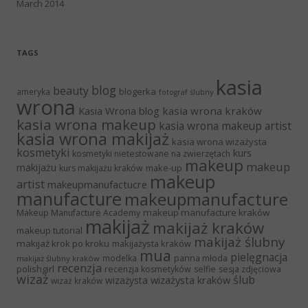
March 2014
TAGS
kasia
blog
beauty
blogerka
ameryka
fotograf ślubny
wrona
Kasia Wrona blog
kasia wrona kraków
kasia wrona makeup
kasia wrona makeup artist
kasia wrona makijaż
kasia wrona wizażysta
kosmetyki
kurs
kosmetyki nietestowane na zwierzętach
makeup
makeup
makijażu
make-up
kurs makijażu kraków
makeup
artist
makeupmanufactucre
manufacture
makeupmanufacture
makeup manufacture kraków
Makeup Manufacture Academy
makijaż
makijaż kraków
makeup tutorial
makijaż ślubny
makijaż krok po kroku
makijażysta kraków
mua
pielęgnacja
panna młoda
modelka
makijaż ślubny kraków
recenzja
polishgirl
recenzja kosmetyków
selfie
sesja zdjęciowa
wizaż
ślub
wizażysta kraków
wizażysta
wizaż kraków