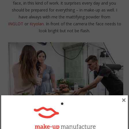
face, in this kind of work. It surprises every day and you
should be prepared for everything – in make-up as well. I
have always with me the mattifying powder from
INGLOT
or
Kryolan
. In front of the camera the face needs to
look bright but not be flash.
×
Fot. Panopticon Films