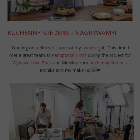
KUCHENNY KREDENS – NAGRYWAMY!
Working on a film set is one of my favorite job. This time I
met a great team at
Panopticon Films
during the project for
Wydawnictwo Znak
and Monika from
Kuchenny Krednes
.
Monika is in my make-up