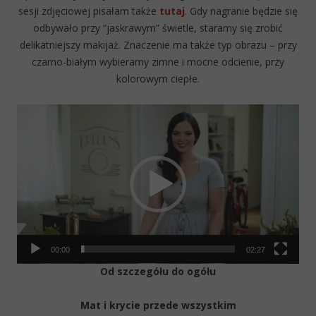
sesji zdjęciowej pisałam także
tutaj
. Gdy nagranie będzie się
odbywało przy “jaskrawym” świetle, staramy się zrobić
delikatniejszy makijaż. Znaczenie ma także typ obrazu – przy
czarno-białym wybieramy zimne i mocne odcienie, przy
kolorowym ciepłe.
Video
Player
00:00
02:27
Od szczegółu do ogółu
Mat i krycie przede wszystkim