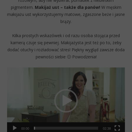
różowym, aby nie wybierać pomadek z niebieskim
pigmentem.
Makijaż ust – także dla panów!
W męskim
makijażu ust wykorzystujemy matowe, zgaszone beże i jasne
brązy.
Kilka prostych wskazówek i od razu osoba stojąca przed
kamerą czuje się pewniej. Makijażysta jest też po to, żeby
dodać otuchy i rozładować stres! Piękny wygląd zawsze doda
pewności siebie 🙂 Powodzenia!
Video
Player
00:00
02:38