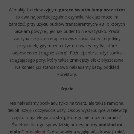
W makijażu telewizyjnym
gorące światło lamp oraz stres
to dwa najbardziej zgubne czynniki. Makijaż może im
zaradzić, przy użyciu pudrów transparentnych/
HD
, o których
pisałam powyżej, jednak puder to nie wszystko. Praca
zaczyna się już na etapie oczyszczania skóry (to jedyny
przypadek, gdy można użyć do twarzy mydła, które
odpowiednio ściągnie skórę). Później dobrze użyć tonika
ściągającego pory, który także zmniejszy efekt błyszczenia.
Na koniec już standardowo nakładamy bazę, podkład
korektory.
Krycie
Nie nakładamy podkładu tylko na twarz, ale także ramiona,
dekolt, szyję i oczywiście uszy. Osoby występujące w telewizji
często maja elegancki strój, którego nie można ubrudzić.
Świetnie do tego sprawdzi się profesjonalny
podkład do
ciała
Dermablend
. Skóra powinna wyglądać zdrowiej, mieć