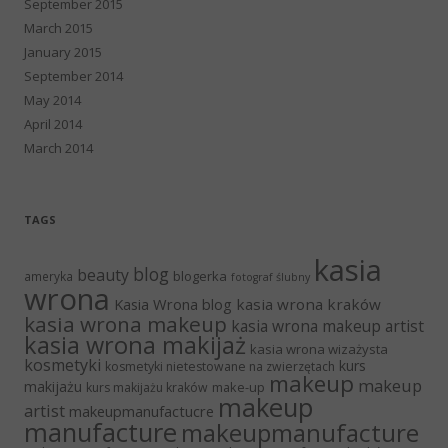
September 2015
March 2015
January 2015
September 2014
May 2014
April 2014
March 2014
TAGS
kasia
blog
beauty
blogerka
ameryka
fotograf ślubny
wrona
Kasia Wrona blog
kasia wrona kraków
kasia wrona makeup
kasia wrona makeup artist
kasia wrona makijaż
kasia wrona wizażysta
kosmetyki
kurs
kosmetyki nietestowane na zwierzętach
makeup
makeup
makijażu
make-up
kurs makijażu kraków
makeup
artist
makeupmanufactucre
manufacture
makeupmanufacture