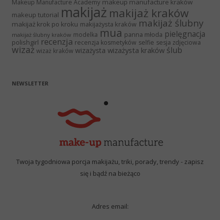
makeup manufacture kraków
Makeup Manufacture Academy
makijaż
makijaż kraków
makeup tutorial
makijaż ślubny
makijaż krok po kroku
makijażysta kraków
mua
pielęgnacja
panna młoda
modelka
makijaż ślubny kraków
recenzja
polishgirl
recenzja kosmetyków
selfie
sesja zdjęciowa
wizaż
ślub
wizażysta kraków
wizażysta
wizaż kraków
NEWSLETTER
Twoja tygodniowa porcja makijażu, triki, porady, trendy - zapisz
się i bądź na bieżąco
Adres email: