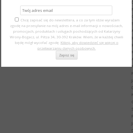
Chcę zapisać się do newslettera, a co za tym idzie wyrażam
zgodę na przesyłanie na mój adres e-mail informacji o nowościach,
promocjach, produktach i usługach pochodzących od Katarzyny
Wrony-Bogacz, ul. Piltza 34, 30-392 Kraków. Wiem, że w każdej chwili
będę mógł wycofać zgodę.
Kliknij, aby dowiedzieć się więcej o
przetwarzaniu danych osobowych.