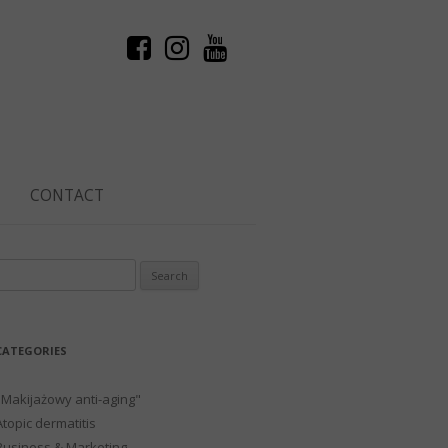
CONTACT
Search
or:
CATEGORIES
"Makijażowy anti-aging"
Atopic dermatitis
Business & Marketing