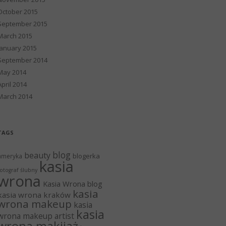
October 2015
September 2015
March 2015
January 2015
September 2014
May 2014
April 2014
March 2014
TAGS
blog
beauty
blogerka
ameryka
kasia
otograf ślubny
wrona
Kasia Wrona blog
kasia
kasia wrona kraków
wrona makeup
kasia
kasia
wrona makeup artist