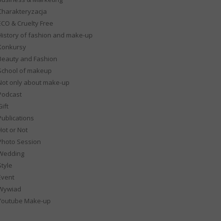
Charakteryzacja
ECO & Cruelty Free
History of fashion and make-up
Konkursy
Beauty and Fashion
School of makeup
Not only about make-up
Podcast
ift
Publications
Hot or Not
Photo Session
Wedding
Style
Event
Wywiad
Youtube Make-up