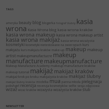
TAGS
kasia
blog
beauty
blogerka
ameryka
fotograf ślubny
wrona
Kasia Wrona blog
kasia wrona kraków
kasia wrona makeup
kasia wrona makeup artist
kasia wrona makijaż
kasia wrona wizażysta
kosmetyki
kurs
kosmetyki nietestowane na zwierzętach
makeup
makeup
makijażu
make-up
kurs makijażu kraków
makeup
artist
makeupmanufactucre
manufacture
makeupmanufacture
makeup manufacture kraków
Makeup Manufacture Academy
makijaż
makijaż kraków
makeup tutorial
makijaż ślubny
makijaż krok po kroku
makijażysta kraków
mua
pielęgnacja
panna młoda
modelka
makijaż ślubny kraków
recenzja
polishgirl
recenzja kosmetyków
selfie
sesja zdjęciowa
wizaż
ślub
wizażysta kraków
wizażysta
wizaż kraków
NEWSLETTER