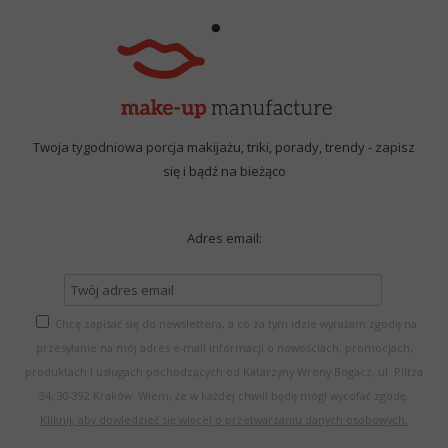
Twoja tygodniowa porcja makijażu, triki, porady, trendy - zapisz
się i bądź na bieżąco
Adres email:
Chcę zapisać się do newslettera, a co za tym idzie wyrażam zgodę na
przesyłanie na mój adres e-mail informacji o nowościach, promocjach,
produktach i usługach pochodzących od Katarzyny Wrony-Bogacz, ul. Piltza
34, 30-392 Kraków. Wiem, że w każdej chwili będę mógł wycofać zgodę.
Kliknij, aby dowiedzieć się więcej o przetwarzaniu danych osobowych.