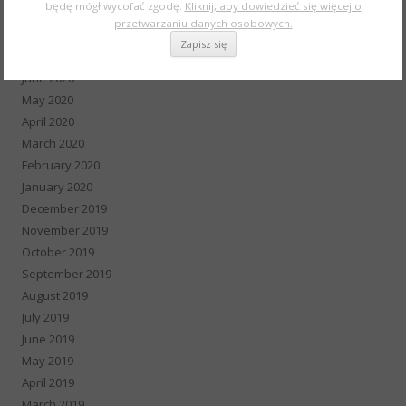
będę mógł wycofać zgodę.
Kliknij, aby dowiedzieć się więcej o
September 2020
przetwarzaniu danych osobowych.
August 2020
July 2020
June 2020
May 2020
April 2020
March 2020
February 2020
January 2020
December 2019
November 2019
October 2019
September 2019
August 2019
July 2019
June 2019
May 2019
April 2019
March 2019