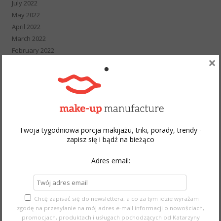
July 2022
May 2022
April 2022
March 2022
February 2022
×
January 2022
December 2021
November 2021
October 2021
September 2021
August 2021
Twoja tygodniowa porcja makijażu, triki, porady, trendy -
July 2021
zapisz się i bądź na bieżąco
June 2021
May 2021
Adres email:
April 2021
March 2021
February 2021
Chcę zapisać się do newslettera, a co za tym idzie wyrażam
January 2021
zgodę na przesyłanie na mój adres e-mail informacji o nowościach,
December 2020
promocjach, produktach i usługach pochodzących od Katarzyny