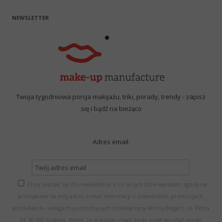
NEWSLETTER
Twoja tygodniowa porcja makijażu, triki, porady, trendy - zapisz
się i bądź na bieżąco
Adres email:
Chcę zapisać się do newslettera, a co za tym idzie wyrażam zgodę na
przesyłanie na mój adres e-mail informacji o nowościach, promocjach,
produktach i usługach pochodzących od Katarzyny Wrony-Bogacz, ul. Piltza
34, 30-392 Kraków. Wiem, że w każdej chwili będę mógł wycofać zgodę.