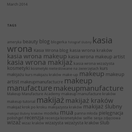
March 2014
TAGS
kasia
blog
beauty
blogerka
ameryka
fotograf ślubny
wrona
Kasia Wrona blog
kasia wrona kraków
kasia wrona makeup
kasia wrona makeup artist
kasia wrona makijaż
kasia wrona wizażysta
kosmetyki
kurs
kosmetyki nietestowane na zwierzętach
makeup
makeup
makijażu
make-up
kurs makijażu kraków
makeup
artist
makeupmanufactucre
manufacture
makeupmanufacture
makeup manufacture kraków
Makeup Manufacture Academy
makijaż
makijaż kraków
makeup tutorial
makijaż ślubny
makijaż krok po kroku
makijażysta kraków
mua
pielęgnacja
panna młoda
modelka
makijaż ślubny kraków
recenzja
polishgirl
recenzja kosmetyków
selfie
sesja zdjęciowa
wizaż
ślub
wizażysta kraków
wizażysta
wizaż kraków