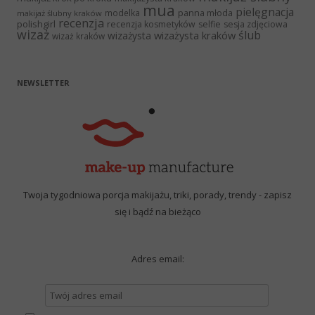
mua
pielęgnacja
panna młoda
modelka
makijaż ślubny kraków
recenzja
polishgirl
recenzja kosmetyków
selfie
sesja zdjęciowa
wizaż
ślub
wizażysta kraków
wizażysta
wizaż kraków
NEWSLETTER
Twoja tygodniowa porcja makijażu, triki, porady, trendy - zapisz
się i bądź na bieżąco
Adres email: