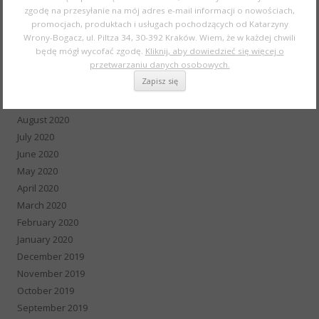
zgodę na przesyłanie na mój adres e-mail informacji o nowościach,
February 2021
promocjach, produktach i usługach pochodzących od Katarzyny
January 2021
Wrony-Bogacz, ul. Piltza 34, 30-392 Kraków. Wiem, że w każdej chwili
December 2020
będę mógł wycofać zgodę.
Kliknij, aby dowiedzieć się więcej o
przetwarzaniu danych osobowych.
November 2020
October 2020
September 2020
August 2020
July 2020
June 2020
May 2020
April 2020
March 2020
February 2020
January 2020
December 2019
November 2019
October 2019
September 2019