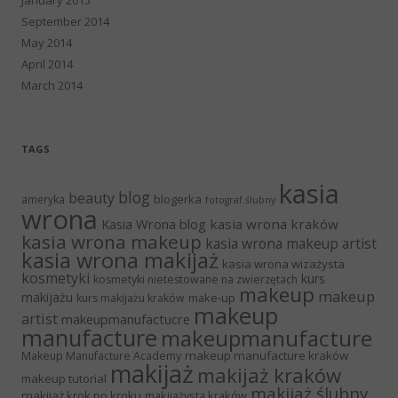
September 2014
May 2014
April 2014
March 2014
TAGS
kasia
blog
beauty
blogerka
ameryka
fotograf ślubny
wrona
Kasia Wrona blog
kasia wrona kraków
kasia wrona makeup
kasia wrona makeup artist
kasia wrona makijaż
kasia wrona wizażysta
kosmetyki
kurs
kosmetyki nietestowane na zwierzętach
makeup
makeup
makijażu
make-up
kurs makijażu kraków
makeup
artist
makeupmanufactucre
manufacture
makeupmanufacture
makeup manufacture kraków
Makeup Manufacture Academy
makijaż
makijaż kraków
makeup tutorial
makijaż ślubny
makijaż krok po kroku
makijażysta kraków