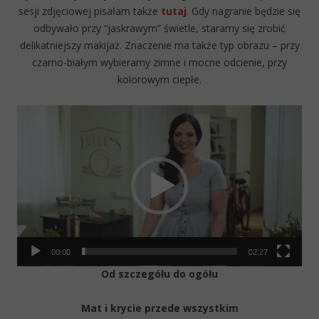
sesji zdjęciowej pisałam także
tutaj
. Gdy nagranie będzie się
odbywało przy “jaskrawym” świetle, staramy się zrobić
delikatniejszy makijaż. Znaczenie ma także typ obrazu – przy
czarno-białym wybieramy zimne i mocne odcienie, przy
kolorowym ciepłe.
Video
Player
00:00
02:27
Od szczegółu do ogółu
Mat i krycie przede wszystkim