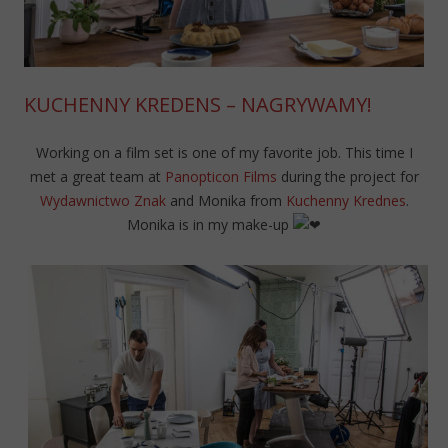
KUCHENNY KREDENS – NAGRYWAMY!
Working on a film set is one of my favorite job. This time I
met a great team at
Panopticon Films
during the project for
Wydawnictwo Znak
and Monika from
Kuchenny Krednes
.
Monika is in my make-up