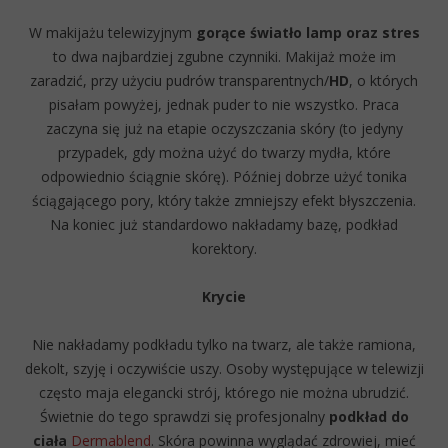
W makijażu telewizyjnym
gorące światło lamp oraz stres
to dwa najbardziej zgubne czynniki. Makijaż może im
zaradzić, przy użyciu pudrów transparentnych/
HD
, o których
pisałam powyżej, jednak puder to nie wszystko. Praca
zaczyna się już na etapie oczyszczania skóry (to jedyny
przypadek, gdy można użyć do twarzy mydła, które
odpowiednio ściągnie skórę). Później dobrze użyć tonika
ściągającego pory, który także zmniejszy efekt błyszczenia.
Na koniec już standardowo nakładamy bazę, podkład
korektory.
Krycie
Nie nakładamy podkładu tylko na twarz, ale także ramiona,
dekolt, szyję i oczywiście uszy. Osoby występujące w telewizji
często maja elegancki strój, którego nie można ubrudzić.
Świetnie do tego sprawdzi się profesjonalny
podkład do
ciała
Dermablend
. Skóra powinna wyglądać zdrowiej, mieć