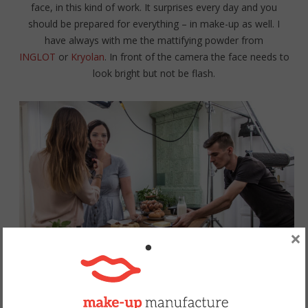
face, in this kind of work. It surprises every day and you
should be prepared for everything – in make-up as well. I
have always with me the mattifying powder from
INGLOT
or
Kryolan
. In front of the camera the face needs to
look bright but not be flash.
×
Fot. Panopticon Films