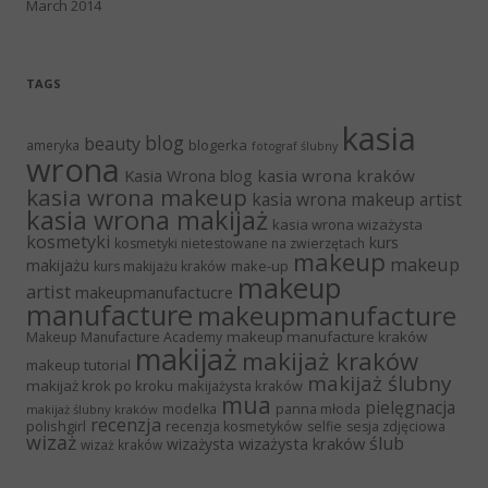
March 2014
TAGS
kasia
blog
beauty
blogerka
ameryka
fotograf ślubny
wrona
Kasia Wrona blog
kasia wrona kraków
kasia wrona makeup
kasia wrona makeup artist
kasia wrona makijaż
kasia wrona wizażysta
kosmetyki
kurs
kosmetyki nietestowane na zwierzętach
makeup
makeup
makijażu
make-up
kurs makijażu kraków
makeup
artist
makeupmanufactucre
manufacture
makeupmanufacture
makeup manufacture kraków
Makeup Manufacture Academy
makijaż
makijaż kraków
makeup tutorial
makijaż ślubny
makijaż krok po kroku
makijażysta kraków
mua
pielęgnacja
panna młoda
modelka
makijaż ślubny kraków
recenzja
polishgirl
recenzja kosmetyków
selfie
sesja zdjęciowa
wizaż
ślub
wizażysta kraków
wizażysta
wizaż kraków