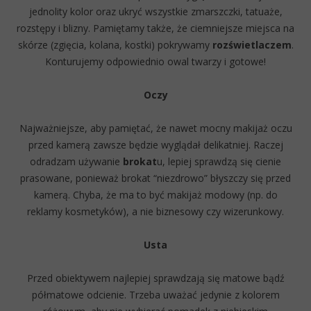
jednolity kolor oraz ukryć wszystkie zmarszczki, tatuaże,
rozstępy i blizny. Pamiętamy także, że ciemniejsze miejsca na
skórze (zgięcia, kolana, kostki) pokrywamy
rozświetlaczem
.
Konturujemy odpowiednio owal twarzy i gotowe!
Oczy
Najważniejsze, aby pamiętać, że nawet mocny makijaż oczu
przed kamerą zawsze będzie wyglądał delikatniej. Raczej
odradzam używanie
brokat
u, lepiej sprawdzą się cienie
prasowane, ponieważ brokat “niezdrowo” błyszczy się przed
kamerą. Chyba, że ma to być makijaż modowy (np. do
reklamy kosmetyków), a nie biznesowy czy wizerunkowy.
Usta
Przed obiektywem najlepiej sprawdzają się matowe bądź
półmatowe odcienie. Trzeba uważać jedynie z kolorem