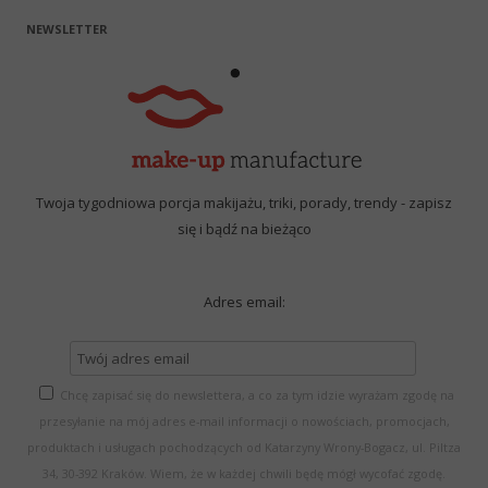
NEWSLETTER
Twoja tygodniowa porcja makijażu, triki, porady, trendy - zapisz
się i bądź na bieżąco
Adres email:
Chcę zapisać się do newslettera, a co za tym idzie wyrażam zgodę na
przesyłanie na mój adres e-mail informacji o nowościach, promocjach,
produktach i usługach pochodzących od Katarzyny Wrony-Bogacz, ul. Piltza
34, 30-392 Kraków. Wiem, że w każdej chwili będę mógł wycofać zgodę.