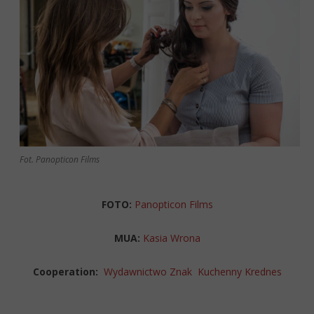
Fot. Panopticon Films
FOTO:
Panopticon Films
MUA:
Kasia Wrona
Cooperation:
Wydawnictwo Znak
Kuchenny Krednes