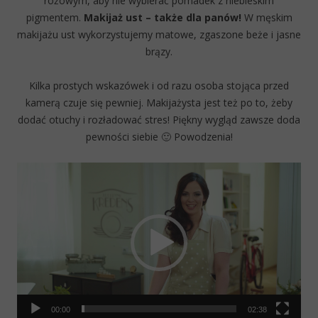
różowym, aby nie wybierać pomadek z niebieskim
pigmentem.
Makijaż ust – także dla panów!
W męskim
makijażu ust wykorzystujemy matowe, zgaszone beże i jasne
brązy.
Kilka prostych wskazówek i od razu osoba stojąca przed
kamerą czuje się pewniej. Makijażysta jest też po to, żeby
dodać otuchy i rozładować stres! Piękny wygląd zawsze doda
pewności siebie 🙂 Powodzenia!
Video
Player
00:00
02:38