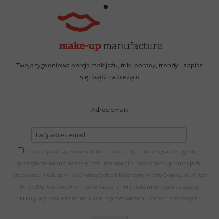
Twoja tygodniowa porcja makijażu, triki, porady, trendy - zapisz
się i bądź na bieżąco
Adres email:
Chcę zapisać się do newslettera, a co za tym idzie wyrażam zgodę na
przesyłanie na mój adres e-mail informacji o nowościach, promocjach,
produktach i usługach pochodzących od Katarzyny Wrony-Bogacz, ul. Piltza
34, 30-392 Kraków. Wiem, że w każdej chwili będę mógł wycofać zgodę.
Kliknij, aby dowiedzieć się więcej o przetwarzaniu danych osobowych.