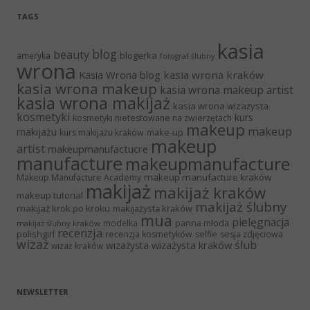
TAGS
kasia
blog
beauty
blogerka
ameryka
fotograf ślubny
wrona
Kasia Wrona blog
kasia wrona kraków
kasia wrona makeup
kasia wrona makeup artist
kasia wrona makijaż
kasia wrona wizażysta
kosmetyki
kurs
kosmetyki nietestowane na zwierzętach
makeup
makeup
makijażu
make-up
kurs makijażu kraków
makeup
artist
makeupmanufactucre
manufacture
makeupmanufacture
makeup manufacture kraków
Makeup Manufacture Academy
makijaż
makijaż kraków
makeup tutorial
makijaż ślubny
makijaż krok po kroku
makijażysta kraków
mua
pielęgnacja
panna młoda
modelka
makijaż ślubny kraków
recenzja
polishgirl
recenzja kosmetyków
selfie
sesja zdjęciowa
wizaż
ślub
wizażysta kraków
wizażysta
wizaż kraków
NEWSLETTER