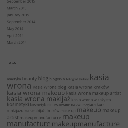
September 2015
March 2015
January 2015
September 2014
May 2014
April 2014
March 2014
TAGS
kasia
blog
beauty
blogerka
ameryka
fotograf ślubny
wrona
Kasia Wrona blog
kasia wrona kraków
kasia wrona makeup
kasia wrona makeup artist
kasia wrona makijaż
kasia wrona wizażysta
kosmetyki
kurs
kosmetyki nietestowane na zwierzętach
makeup
makeup
makijażu
make-up
kurs makijażu kraków
makeup
artist
makeupmanufactucre
manufacture
makeupmanufacture