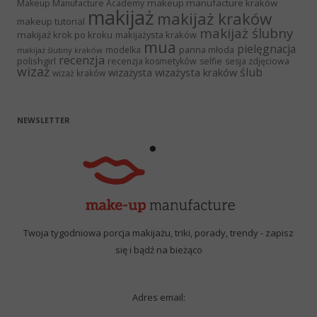
makeup manufacture kraków
Makeup Manufacture Academy
makijaż
makijaż kraków
makeup tutorial
makijaż ślubny
makijaż krok po kroku
makijażysta kraków
mua
pielęgnacja
panna młoda
modelka
makijaż ślubny kraków
recenzja
polishgirl
recenzja kosmetyków
selfie
sesja zdjęciowa
wizaż
ślub
wizażysta kraków
wizażysta
wizaż kraków
NEWSLETTER
Twoja tygodniowa porcja makijażu, triki, porady, trendy - zapisz
się i bądź na bieżąco
Adres email: