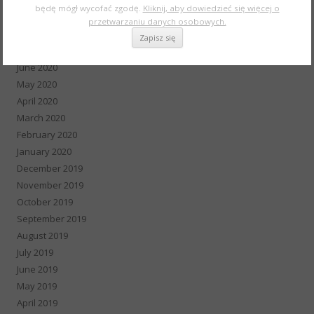
będę mógł wycofać zgodę.
Kliknij, aby dowiedzieć się więcej o
September 2020
przetwarzaniu danych osobowych.
August 2020
July 2020
June 2020
May 2020
April 2020
March 2020
February 2020
January 2020
December 2019
November 2019
October 2019
September 2019
August 2019
July 2019
June 2019
May 2019
April 2019