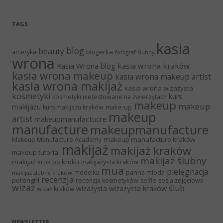
TAGS
kasia
blog
beauty
blogerka
ameryka
fotograf ślubny
wrona
Kasia Wrona blog
kasia wrona kraków
kasia wrona makeup
kasia wrona makeup artist
kasia wrona makijaż
kasia wrona wizażysta
kosmetyki
kurs
kosmetyki nietestowane na zwierzętach
makeup
makeup
makijażu
make-up
kurs makijażu kraków
makeup
artist
makeupmanufactucre
manufacture
makeupmanufacture
makeup manufacture kraków
Makeup Manufacture Academy
makijaż
makijaż kraków
makeup tutorial
makijaż ślubny
makijaż krok po kroku
makijażysta kraków
mua
pielęgnacja
panna młoda
modelka
makijaż ślubny kraków
recenzja
polishgirl
recenzja kosmetyków
selfie
sesja zdjęciowa
wizaż
ślub
wizażysta kraków
wizażysta
wizaż kraków
NEWSLETTER