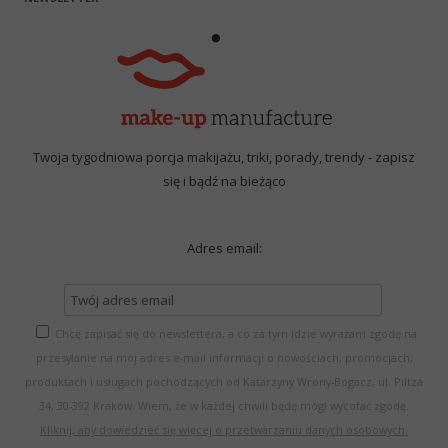
Twoja tygodniowa porcja makijażu, triki, porady, trendy - zapisz
się i bądź na bieżąco
Adres email:
Chcę zapisać się do newslettera, a co za tym idzie wyrażam zgodę na
przesyłanie na mój adres e-mail informacji o nowościach, promocjach,
produktach i usługach pochodzących od Katarzyny Wrony-Bogacz, ul. Piltza
34, 30-392 Kraków. Wiem, że w każdej chwili będę mógł wycofać zgodę.
Kliknij, aby dowiedzieć się więcej o przetwarzaniu danych osobowych.