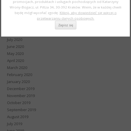
promocjach, produktach i usługach pochodzących od Katarzyny
December 2020
Wrony-Bogacz, ul. Piltza 34, 30-392 Kraków. Wiem, że w każdej chwili
November 2020
będę mógł wycofać zgodę.
Kliknij, aby dowiedzieć się więcej o
October 2020
przetwarzaniu danych osobowych.
September 2020
August 2020
July 2020
June 2020
May 2020
April 2020
March 2020
February 2020
January 2020
December 2019
November 2019
October 2019
September 2019
August 2019
July 2019
June 2019