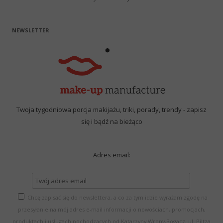
NEWSLETTER
Twoja tygodniowa porcja makijażu, triki, porady, trendy - zapisz
się i bądź na bieżąco
Adres email:
Chcę zapisać się do newslettera, a co za tym idzie wyrażam zgodę na
przesyłanie na mój adres e-mail informacji o nowościach, promocjach,
produktach i usługach pochodzących od Katarzyny Wrony-Bogacz, ul. Piltza