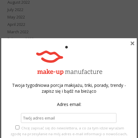
August 2022
July 2022
May 2022
April 2022
March 2022
February 2022
×
January 2022
December 2021
November 2021
October 2021
September 2021
August 2021
Twoja tygodniowa porcja makijażu, triki, porady, trendy -
zapisz się i bądź na bieżąco
July 2021
June 2021
Adres email:
May 2021
April 2021
March 2021
February 2021
Chcę zapisać się do newslettera, a co za tym idzie wyrażam
zgodę na przesyłanie na mój adres e-mail informacji o nowościach,
January 2021