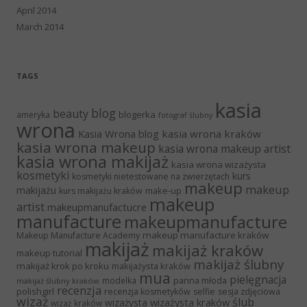
April 2014
March 2014
TAGS
kasia
blog
beauty
blogerka
ameryka
fotograf ślubny
wrona
Kasia Wrona blog
kasia wrona kraków
kasia wrona makeup
kasia wrona makeup artist
kasia wrona makijaż
kasia wrona wizażysta
kosmetyki
kurs
kosmetyki nietestowane na zwierzętach
makeup
makeup
makijażu
make-up
kurs makijażu kraków
makeup
artist
makeupmanufactucre
manufacture
makeupmanufacture
makeup manufacture kraków
Makeup Manufacture Academy
makijaż
makijaż kraków
makeup tutorial
makijaż ślubny
makijaż krok po kroku
makijażysta kraków
mua
pielęgnacja
panna młoda
modelka
makijaż ślubny kraków
recenzja
polishgirl
recenzja kosmetyków
selfie
sesja zdjęciowa
wizaż
ślub
wizażysta kraków
wizażysta
wizaż kraków