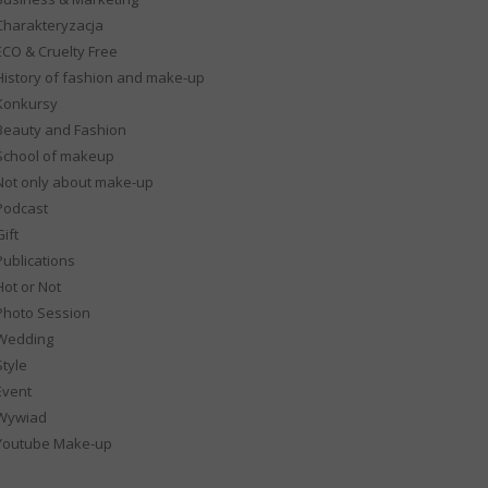
Charakteryzacja
ECO & Cruelty Free
History of fashion and make-up
Konkursy
Beauty and Fashion
School of makeup
Not only about make-up
Podcast
ift
Publications
Hot or Not
Photo Session
Wedding
Style
Event
Wywiad
Youtube Make-up