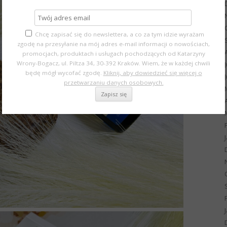
Chcę zapisać się do newslettera, a co za tym idzie wyrażam
zgodę na przesyłanie na mój adres e-mail informacji o nowościach,
promocjach, produktach i usługach pochodzących od Katarzyny
Wrony-Bogacz, ul. Piltza 34, 30-392 Kraków. Wiem, że w każdej chwili
będę mógł wycofać zgodę.
Kliknij, aby dowiedzieć się więcej o
przetwarzaniu danych osobowych.