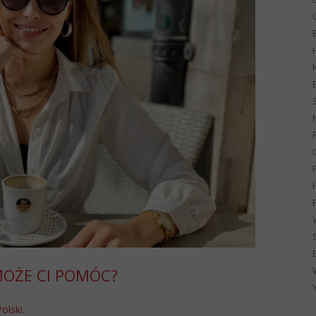
G
 MOŻE CI POMÓC?
Polski
.