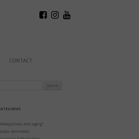
CONTACT
Search
or:
CATEGORIES
"Makijażowy anti-aging"
Atopic dermatitis
Business & Marketing