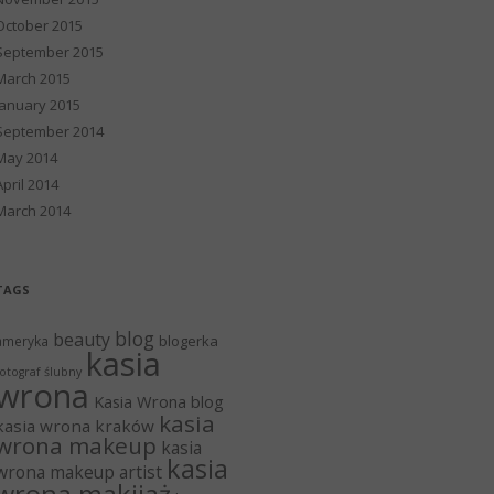
October 2015
September 2015
March 2015
January 2015
September 2014
May 2014
April 2014
March 2014
TAGS
blog
beauty
blogerka
ameryka
kasia
otograf ślubny
wrona
Kasia Wrona blog
kasia
kasia wrona kraków
wrona makeup
kasia
kasia
wrona makeup artist