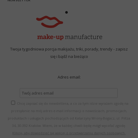
Twoja tygodniowa porcja makijażu, triki, porady, trendy - zapisz
się i bądź na bieżąco
Adres email:
Chcę zapisać się do newslettera, a co za tym idzie wyrażam zgodę na
przesyłanie na mój adres e-mail informacji o nowościach, promocjach,
produktach i usługach pochodzących od Katarzyny Wrony-Bogacz, ul. Piltza
34, 30-392 Kraków. Wiem, że w każdej chwili będę mógł wycofać zgodę.
Kliknij, aby dowiedzieć się więcej o przetwarzaniu danych osobowych.