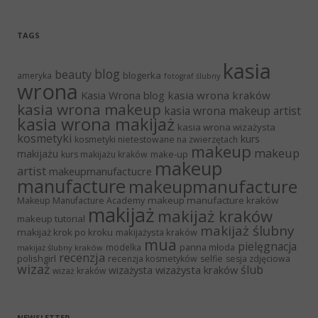
TAGS
kasia
blog
beauty
blogerka
ameryka
fotograf ślubny
wrona
Kasia Wrona blog
kasia wrona kraków
kasia wrona makeup
kasia wrona makeup artist
kasia wrona makijaż
kasia wrona wizażysta
kosmetyki
kurs
kosmetyki nietestowane na zwierzętach
makeup
makeup
makijażu
make-up
kurs makijażu kraków
makeup
artist
makeupmanufactucre
manufacture
makeupmanufacture
makeup manufacture kraków
Makeup Manufacture Academy
makijaż
makijaż kraków
makeup tutorial
makijaż ślubny
makijaż krok po kroku
makijażysta kraków
mua
pielęgnacja
panna młoda
modelka
makijaż ślubny kraków
recenzja
polishgirl
recenzja kosmetyków
selfie
sesja zdjęciowa
wizaż
ślub
wizażysta kraków
wizażysta
wizaż kraków
NEWSLETTER