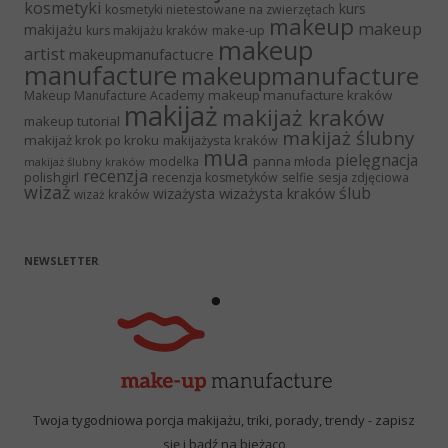
kosmetyki
kurs
kosmetyki nietestowane na zwierzętach
makeup
makeup
makijażu
make-up
kurs makijażu kraków
makeup
artist
makeupmanufactucre
manufacture
makeupmanufacture
makeup manufacture kraków
Makeup Manufacture Academy
makijaż
makijaż kraków
makeup tutorial
makijaż ślubny
makijaż krok po kroku
makijażysta kraków
mua
pielęgnacja
panna młoda
modelka
makijaż ślubny kraków
recenzja
polishgirl
recenzja kosmetyków
selfie
sesja zdjęciowa
wizaż
ślub
wizażysta kraków
wizażysta
wizaż kraków
NEWSLETTER
Twoja tygodniowa porcja makijażu, triki, porady, trendy - zapisz
się i bądź na bieżąco