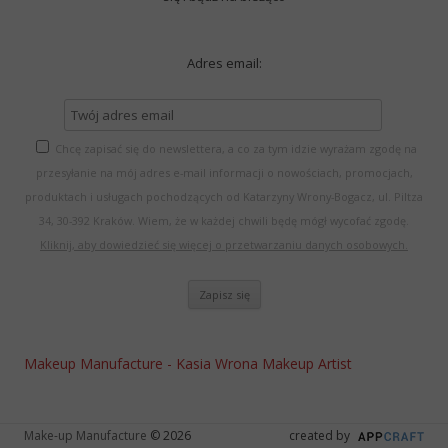
Adres email:
Chcę zapisać się do newslettera, a co za tym idzie wyrażam zgodę na
przesyłanie na mój adres e-mail informacji o nowościach, promocjach,
produktach i usługach pochodzących od Katarzyny Wrony-Bogacz, ul. Piltza
34, 30-392 Kraków. Wiem, że w każdej chwili będę mógł wycofać zgodę.
Kliknij, aby dowiedzieć się więcej o przetwarzaniu danych osobowych.
Makeup Manufacture - Kasia Wrona Makeup Artist
Make-up Manufacture
© 2026
created by