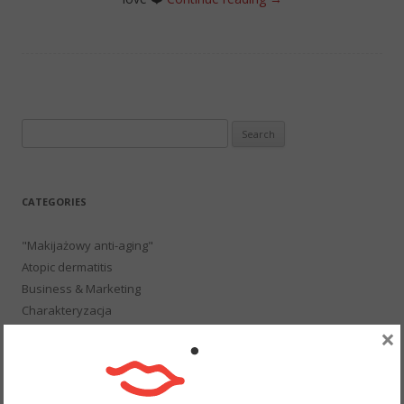
Search
for:
CATEGORIES
"Makijażowy anti-aging"
Atopic dermatitis
Business & Marketing
Charakteryzacja
×
ECO & Cruelty Free
History of fashion and make-up
Konkursy
Beauty and Fashion