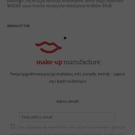
recenzja
polishgirl
recenzja kosmetyków
selfie
sesja zdjęciowa
wizaż
ślub
wizażysta kraków
wizażysta
wizaż kraków
NEWSLETTER
Twoja tygodniowa porcja makijażu, triki, porady, trendy - zapisz
się i bądź na bieżąco
Adres email:
Chcę zapisać się do newslettera, a co za tym idzie wyrażam zgodę na
przesyłanie na mój adres e-mail informacji o nowościach, promocjach,