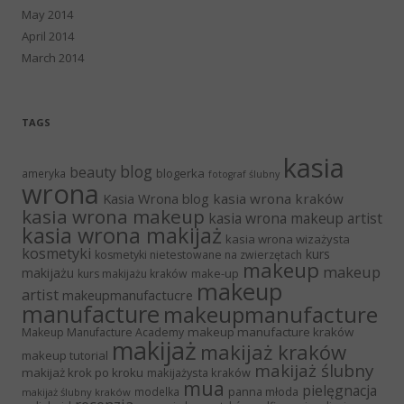
May 2014
April 2014
March 2014
TAGS
kasia
blog
beauty
blogerka
ameryka
fotograf ślubny
wrona
Kasia Wrona blog
kasia wrona kraków
kasia wrona makeup
kasia wrona makeup artist
kasia wrona makijaż
kasia wrona wizażysta
kosmetyki
kurs
kosmetyki nietestowane na zwierzętach
makeup
makeup
makijażu
make-up
kurs makijażu kraków
makeup
artist
makeupmanufactucre
manufacture
makeupmanufacture
makeup manufacture kraków
Makeup Manufacture Academy
makijaż
makijaż kraków
makeup tutorial
makijaż ślubny
makijaż krok po kroku
makijażysta kraków
mua
pielęgnacja
panna młoda
modelka
makijaż ślubny kraków