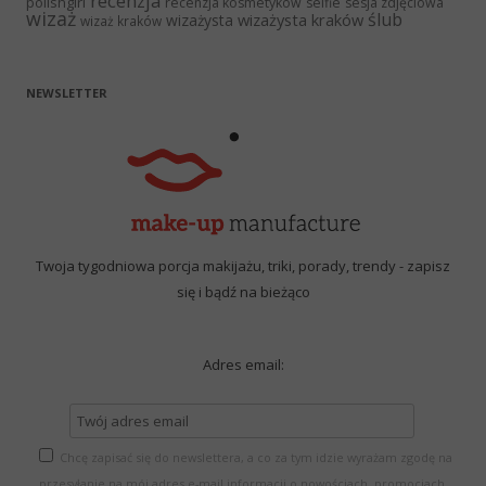
recenzja
polishgirl
recenzja kosmetyków
selfie
sesja zdjęciowa
wizaż
ślub
wizażysta kraków
wizażysta
wizaż kraków
NEWSLETTER
Twoja tygodniowa porcja makijażu, triki, porady, trendy - zapisz
się i bądź na bieżąco
Adres email:
Chcę zapisać się do newslettera, a co za tym idzie wyrażam zgodę na
przesyłanie na mój adres e-mail informacji o nowościach, promocjach,