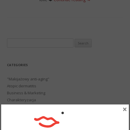
Search
for:
CATEGORIES
"Makijażowy anti-aging"
Atopic dermatitis
Business & Marketing
Charakteryzacja
×
ECO & Cruelty Free
History of fashion and make-up
Konkursy
Beauty and Fashion