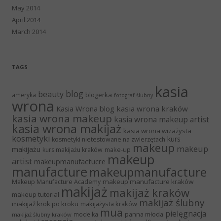
May 2014
April 2014
March 2014
TAGS
kasia
blog
beauty
blogerka
ameryka
fotograf ślubny
wrona
Kasia Wrona blog
kasia wrona kraków
kasia wrona makeup
kasia wrona makeup artist
kasia wrona makijaż
kasia wrona wizażysta
kosmetyki
kurs
kosmetyki nietestowane na zwierzętach
makeup
makeup
makijażu
make-up
kurs makijażu kraków
makeup
artist
makeupmanufactucre
manufacture
makeupmanufacture
makeup manufacture kraków
Makeup Manufacture Academy
makijaż
makijaż kraków
makeup tutorial
makijaż ślubny
makijaż krok po kroku
makijażysta kraków
mua
pielęgnacja
panna młoda
modelka
makijaż ślubny kraków