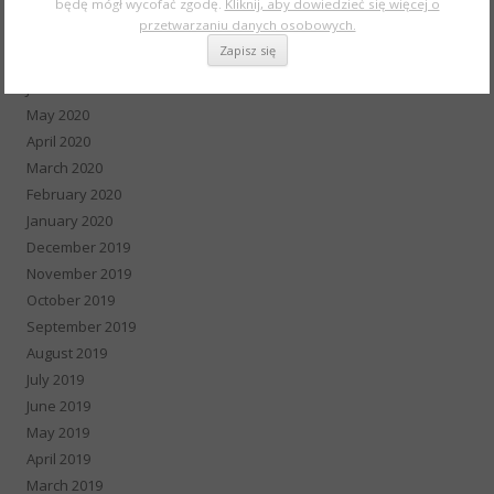
będę mógł wycofać zgodę.
Kliknij, aby dowiedzieć się więcej o
September 2020
przetwarzaniu danych osobowych.
August 2020
July 2020
June 2020
May 2020
April 2020
March 2020
February 2020
January 2020
December 2019
November 2019
October 2019
September 2019
August 2019
July 2019
June 2019
May 2019
April 2019
March 2019