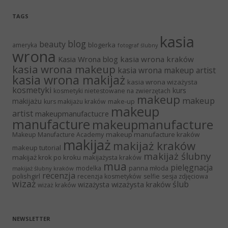
TAGS
kasia
blog
beauty
blogerka
ameryka
fotograf ślubny
wrona
Kasia Wrona blog
kasia wrona kraków
kasia wrona makeup
kasia wrona makeup artist
kasia wrona makijaż
kasia wrona wizażysta
kosmetyki
kurs
kosmetyki nietestowane na zwierzętach
makeup
makeup
makijażu
make-up
kurs makijażu kraków
makeup
artist
makeupmanufactucre
manufacture
makeupmanufacture
makeup manufacture kraków
Makeup Manufacture Academy
makijaż
makijaż kraków
makeup tutorial
makijaż ślubny
makijaż krok po kroku
makijażysta kraków
mua
pielęgnacja
panna młoda
modelka
makijaż ślubny kraków
recenzja
polishgirl
recenzja kosmetyków
selfie
sesja zdjęciowa
wizaż
ślub
wizażysta kraków
wizażysta
wizaż kraków
NEWSLETTER