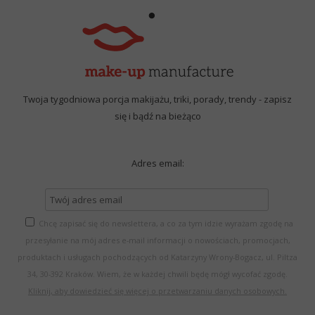
Twoja tygodniowa porcja makijażu, triki, porady, trendy - zapisz
się i bądź na bieżąco
Adres email:
Chcę zapisać się do newslettera, a co za tym idzie wyrażam zgodę na
przesyłanie na mój adres e-mail informacji o nowościach, promocjach,
produktach i usługach pochodzących od Katarzyny Wrony-Bogacz, ul. Piltza
34, 30-392 Kraków. Wiem, że w każdej chwili będę mógł wycofać zgodę.
Kliknij, aby dowiedzieć się więcej o przetwarzaniu danych osobowych.