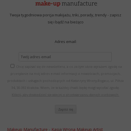
Twoja tygodniowa porcja makijażu, triki, porady, trendy - zapisz
się i bądź na bieżąco
Adres email:
Chcę zapisać się do newslettera, a co za tym idzie wyrażam zgodę na
przesyłanie na mój adres e-mail informacji o nowościach, promocjach,
produktach i usługach pochodzących od Katarzyny Wrony-Bogacz, ul. Piltza
34, 30-392 Kraków. Wiem, że w każdej chwili będę mógł wycofać zgodę.
Kliknij, aby dowiedzieć się więcej o przetwarzaniu danych osobowych.
Makeup Manufacture - Kasia Wrona Makeup Artist