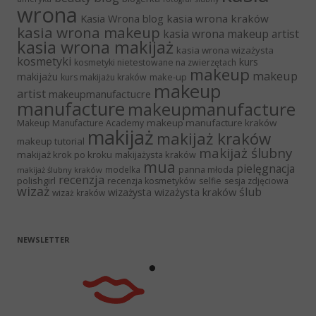
wrona
Kasia Wrona blog
kasia wrona kraków
kasia wrona makeup
kasia wrona makeup artist
kasia wrona makijaż
kasia wrona wizażysta
kosmetyki
kurs
kosmetyki nietestowane na zwierzętach
makeup
makeup
makijażu
make-up
kurs makijażu kraków
makeup
artist
makeupmanufactucre
manufacture
makeupmanufacture
makeup manufacture kraków
Makeup Manufacture Academy
makijaż
makijaż kraków
makeup tutorial
makijaż ślubny
makijaż krok po kroku
makijażysta kraków
mua
pielęgnacja
panna młoda
modelka
makijaż ślubny kraków
recenzja
polishgirl
recenzja kosmetyków
selfie
sesja zdjęciowa
wizaż
ślub
wizażysta kraków
wizażysta
wizaż kraków
NEWSLETTER