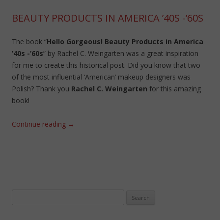
BEAUTY PRODUCTS IN AMERICA ’40S -’60S
The book “
Hello Gorgeous! Beauty Products in America
’40s -’60s
” by Rachel C. Weingarten was a great inspiration
for me to create this historical post. Did you know that two
of the most influential ‘American’ makeup designers was
Polish? Thank you
Rachel C. Weingarten
for this amazing
book!
Continue reading
→
Search
for: