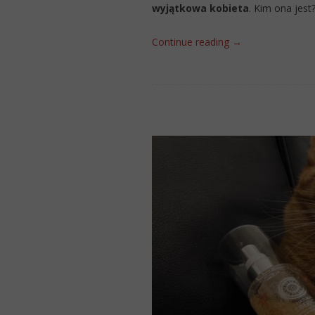
wyjątkowa kobieta
. Kim ona jes
Continue reading
→