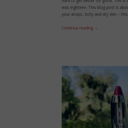
hard to get better for good. This i
was eighteen. This blog post is abo
your atopic, itchy and dry skin – this
Continue reading
→