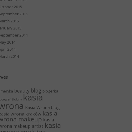
October 2015
September 2015
March 2015
January 2015
September 2014
May 2014
April 2014
March 2014
TAGS
blog
beauty
blogerka
ameryka
kasia
otograf ślubny
wrona
Kasia Wrona blog
kasia
kasia wrona kraków
wrona makeup
kasia
kasia
wrona makeup artist