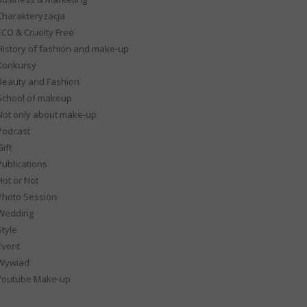
Charakteryzacja
ECO & Cruelty Free
History of fashion and make-up
Konkursy
Beauty and Fashion
School of makeup
Not only about make-up
Podcast
ift
Publications
Hot or Not
Photo Session
Wedding
Style
Event
Wywiad
Youtube Make-up