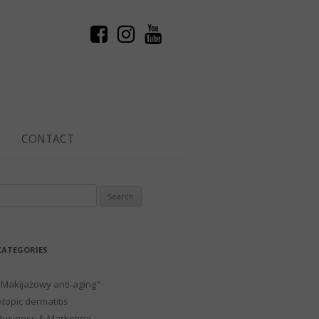
CONTACT
Search
or:
CATEGORIES
"Makijażowy anti-aging"
Atopic dermatitis
Business & Marketing