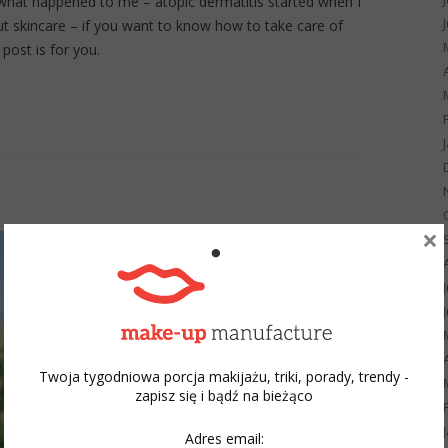
s what happened to me – atopic dermatitis started when I
ut skincare – if you want to know how to take care of
 post is for you.
×
Twoja tygodniowa porcja makijażu, triki, porady, trendy -
zapisz się i bądź na bieżąco
Adres email: