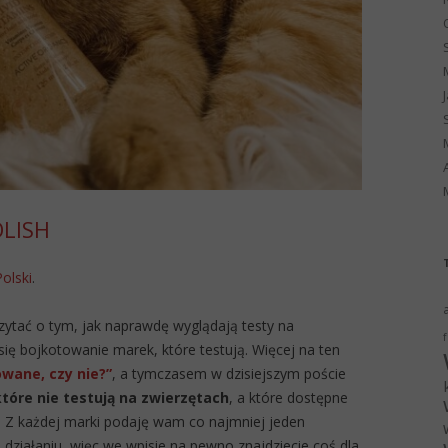
OLISH
Polski
.
zytać o tym, jak naprawdę wyglądają testy na
f
 się bojkotowanie marek, które testują. Więcej na ten
wane, czy nie?”
, a tymczasem w dzisiejszym poście
które nie testują na zwierzętach
, a które dostępne
. Z każdej marki podaję wam co najmniej jeden
o działaniu, więc we wpisie na pewno znajdziecie coś dla