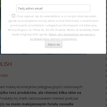
Chcę zapisać się do newslettera, a co za tym idzie wyrażam
zgodę na przesyłanie na mój adres e-mail informacji o nowościach,
promocjach, produktach i usługach pochodzących od Katarzyny
Wrony-Bogacz, ul. Piltza 34, 30-392 Kraków. Wiem, że w każdej chwili
będę mógł wycofać zgodę.
Kliknij, aby dowiedzieć się więcej o
przetwarzaniu danych osobowych.
OLISH
Polski
.
łam markę kosmetyków pielęgnacyjnych i kolorowych
tylko test produktów, ale również kilka słów na
 Produkty tej marki zastosowałam również podczas
 gdy
na moim makijażowymi fotelu zasiadła