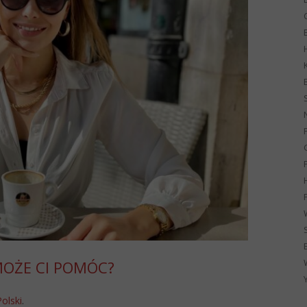
G
 MOŻE CI POMÓC?
Polski
.