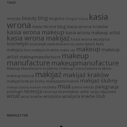
TAGS
kasia
blog
beauty
blogerka
ameryka
fotograf ślubny
wrona
Kasia Wrona blog
kasia wrona kraków
kasia wrona makeup
kasia wrona makeup artist
kasia wrona makijaż
kasia wrona wizażysta
kosmetyki
kurs
kosmetyki nietestowane na zwierzętach
makeup
makeup
makijażu
make-up
kurs makijażu kraków
makeup
artist
makeupmanufactucre
manufacture
makeupmanufacture
makeup manufacture kraków
Makeup Manufacture Academy
makijaż
makijaż kraków
makeup tutorial
makijaż ślubny
makijaż krok po kroku
makijażysta kraków
mua
pielęgnacja
panna młoda
modelka
makijaż ślubny kraków
recenzja
polishgirl
recenzja kosmetyków
selfie
sesja zdjęciowa
wizaż
ślub
wizażysta kraków
wizażysta
wizaż kraków
NEWSLETTER