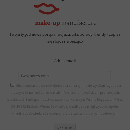
Twoja tygodniowa porcja makijażu, triki, porady, trendy - zapisz
się i bądź na bieżąco
Adres email:
Chcę zapisać się do newslettera, a co za tym idzie wyrażam zgodę na
przesyłanie na mój adres e-mail informacji o nowościach, promocjach,
produktach i usługach pochodzących od Katarzyny Wrony-Bogacz, ul. Piltza
34, 30-392 Kraków. Wiem, że w każdej chwili będę mógł wycofać zgodę.
Kliknij, aby dowiedzieć się więcej o przetwarzaniu danych osobowych.