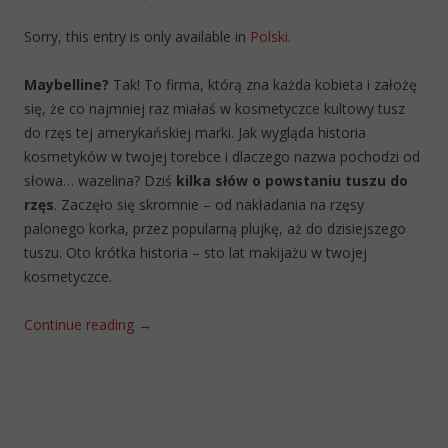
Sorry, this entry is only available in
Polski
.
Maybelline?
Tak! To firma, którą zna każda kobieta i założę
się, że co najmniej raz miałaś w kosmetyczce kultowy tusz
do rzęs tej amerykańskiej marki. Jak wygląda historia
kosmetyków w twojej torebce i dlaczego nazwa pochodzi od
słowa… wazelina? Dziś
kilka słów o powstaniu tuszu do
rzęs
. Zaczęło się skromnie – od nakładania na rzęsy
palonego korka, przez popularną plujkę, aż do dzisiejszego
tuszu. Oto krótka historia – sto lat makijażu w twojej
kosmetyczce.
Continue reading
→