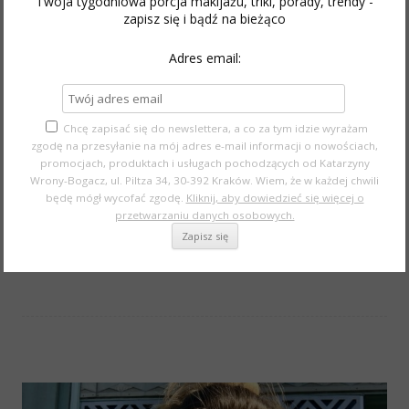
Twoja tygodniowa porcja makijażu, triki, porady, trendy -
zapisz się i bądź na bieżąco
East or west – that’s the question!
Adres email:
East and west coast of USA are like two different worlds. I
have left behind the
New York City
, if you haven’t check this
out yet, do it now with New York City
post
.
Chcę zapisać się do newslettera, a co za tym idzie wyrażam
zgodę na przesyłanie na mój adres e-mail informacji o nowościach,
promocjach, produktach i usługach pochodzących od Katarzyny
Taking a
life journey
through United States? You’ll need to
Wrony-Bogacz, ul. Piltza 34, 30-392 Kraków. Wiem, że w każdej chwili
plan it perfectly – with every detail. I hope you’ll find the
będę mógł wycofać zgodę.
Kliknij, aby dowiedzieć się więcej o
przetwarzaniu danych osobowych.
inspiration with the photos and trip which I took this April.
Continue reading
→